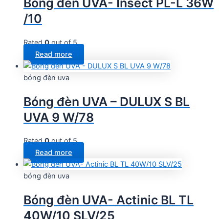
Bóng đèn UVA- Insect PL-L 36W
/10
Rated
0
out of 5
Read more
bóng đèn uva
Bóng đèn UVA – DULUX S BL
UVA 9 W/78
Rated
0
out of 5
Read more
bóng đèn uva
Bóng đèn UVA- Actinic BL TL
40W/10 SLV/25