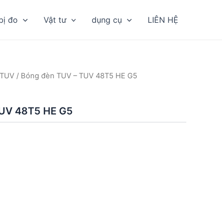
bị đo
Vật tư
dụng cụ
LIÊN HỆ
 TUV
/ Bóng đèn TUV – TUV 48T5 HE G5
TUV 48T5 HE G5