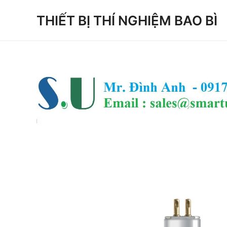
Skip
THIẾT BỊ THÍ NGHIỆM BAO BÌ
to
content