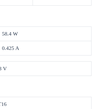
58.4 W
0.425 A
8 V
T16