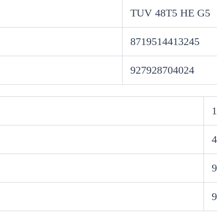
TUV 48T5 HE G5
8719514413245
927928704024
1
4
9
9