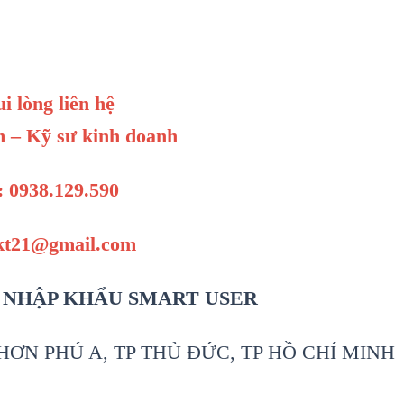
ui lòng liên hệ
 – Kỹ sư kinh doanh
: 0938.129.590
kt21@gmail.com
 NHẬP KHẨU SMART USER
ƠN PHÚ A, TP THỦ ĐỨC, TP HỒ CHÍ MINH