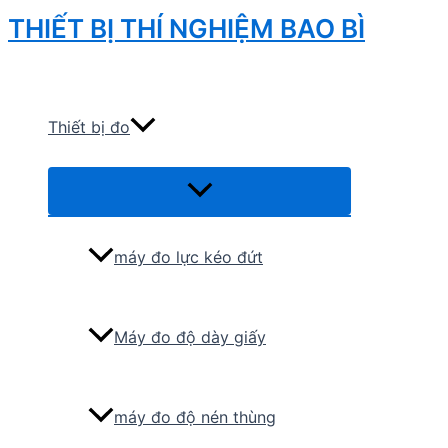
Skip
THIẾT BỊ THÍ NGHIỆM BAO BÌ
to
Search
content
Thiết bị đo
Menu
Toggle
máy đo lực kéo đứt
Máy đo độ dày giấy
máy đo độ nén thùng