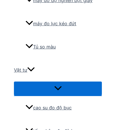
máy đo độ nghiền bột giấy
máy đo lực kéo đứt
Tủ so màu
Vật tư
Menu
Toggle
cao su đo độ bục