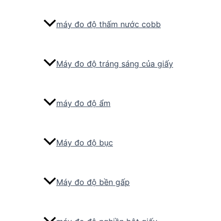
máy đo độ thấm nước cobb
Máy đo độ tráng sáng của giấy
máy đo độ ẩm
Máy đo độ bục
Máy đo độ bền gấp