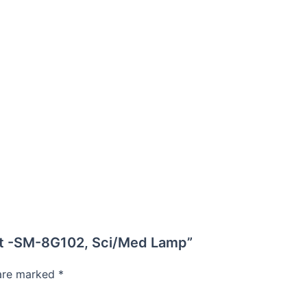
ent -SM-8G102, Sci/Med Lamp”
 are marked
*