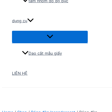
tấm nhôm đo độ bục
dụng cụ
Menu
Toggle
Dao cắt mẫu giấy
LIÊN HỆ