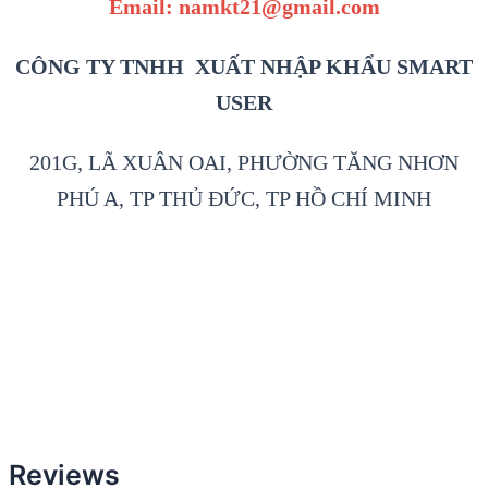
Email: namkt21@gmail.com
CÔNG TY TNHH XUẤT NHẬP KHẨU SMART
USER
201G, LÃ XUÂN OAI, PHƯỜNG TĂNG NHƠN
PHÚ A, TP THỦ ĐỨC, TP HỒ CHÍ MINH
Reviews