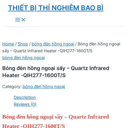
Skip
THIẾT BỊ THÍ NGHIỆM BAO BÌ
to
Main
content
Menu
Home
/
Shop
/
bóng đèn hồng ngoại
/ Bóng đèn hồng ngoại
sấy – Quartz Infrared Heater -QIH277-1600T/S
bóng đèn hồng ngoại
Bóng đèn hồng ngoại sấy – Quartz Infrared
Heater -QIH277-1600T/S
Category:
bóng đèn hồng ngoại
Description
Reviews (0)
Bóng đèn hồng ngoại sấy – Quartz Infrared
Heater -QIH277-1600T/S