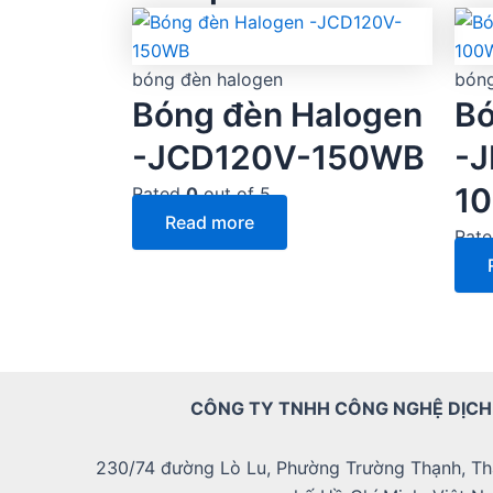
bóng đèn halogen
bóng
Bóng đèn Halogen
Bó
-JCD120V-150WB
-
10
Rated
0
out of 5
Read more
Rat
CÔNG TY TNHH CÔNG NGHỆ DỊCH
230/74 đường Lò Lu, Phường Trường Thạnh, Th