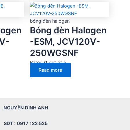
bóng đèn halogen
logen
Bóng đèn Halogen
V-
-ESM, JCV120V-
250WGSNF
Rated
0
out of 5
Read more
NGUYỄN ĐÌNH ANH
SDT : 0917 122 525