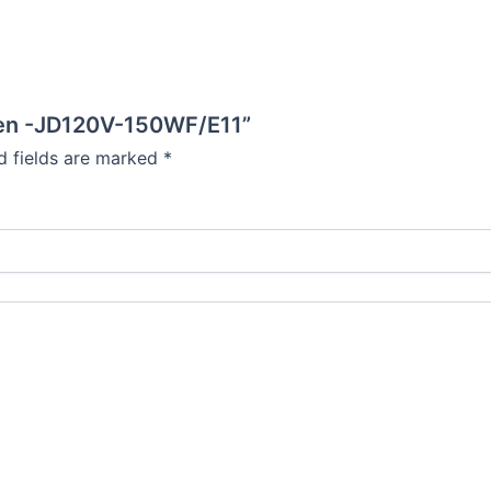
ogen -JD120V-150WF/E11”
d fields are marked
*