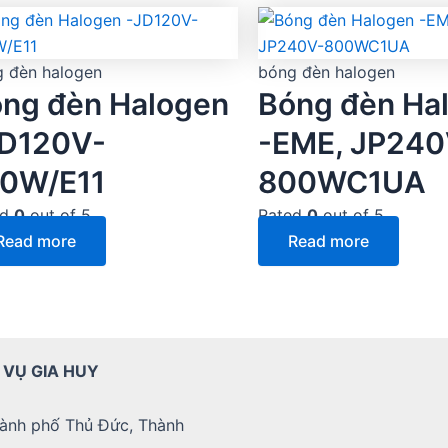
 đèn halogen
bóng đèn halogen
ng đèn Halogen
Bóng đèn Ha
JD120V-
-EME, JP240
0W/E11
800WC1UA
ed
0
out of 5
Rated
0
out of 5
Read more
Read more
 VỤ GIA HUY
ành phố Thủ Đức, Thành