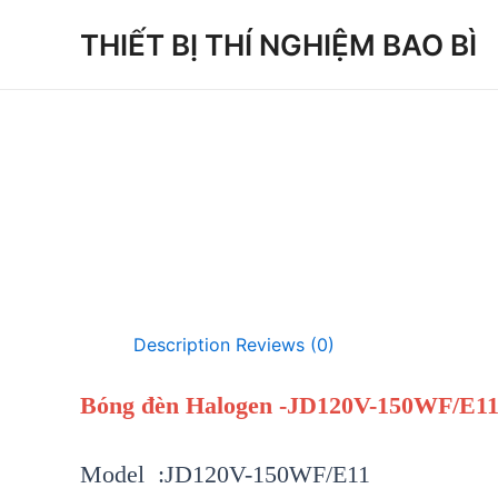
Skip
THIẾT BỊ THÍ NGHIỆM BAO BÌ
to
content
Description
Reviews (0)
Bóng đèn Halogen -JD120V-150WF/E1
Model :JD120V-150WF/E11