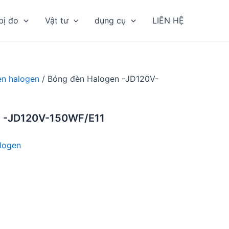
bị đo
Vật tư
dụng cụ
LIÊN HỆ
n halogen
/ Bóng đèn Halogen -JD120V-
n -JD120V-150WF/E11
logen