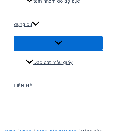
tấm nhôm đo độ bục
dụng cụ
Menu
Toggle
Dao cắt mẫu giấy
LIÊN HỆ