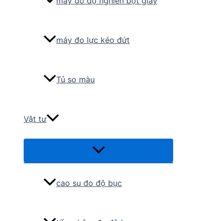
máy đo độ nghiền bột giấy
máy đo lực kéo đứt
Tủ so màu
Vật tư
Menu
Toggle
cao su đo độ bục