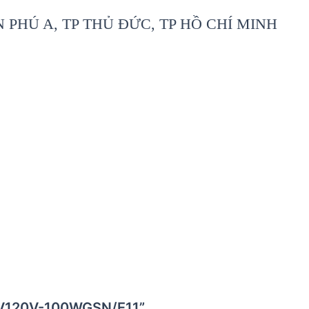
PHÚ A, TP THỦ ĐỨC, TP HỒ CHÍ MINH
-JCV120V-100WGSN/E11”