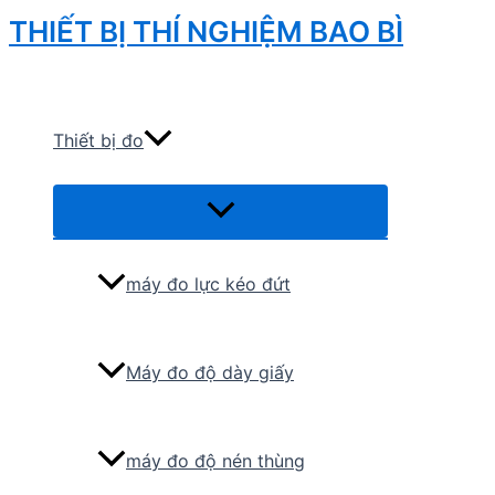
Skip
THIẾT BỊ THÍ NGHIỆM BAO BÌ
to
Search
content
Thiết bị đo
Menu
Toggle
máy đo lực kéo đứt
Máy đo độ dày giấy
máy đo độ nén thùng