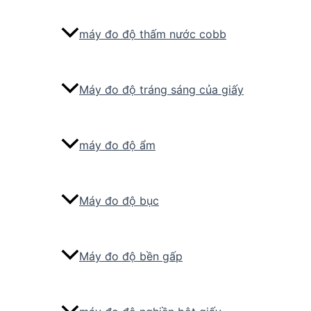
máy đo độ thấm nước cobb
Máy đo độ tráng sáng của giấy
máy đo độ ẩm
Máy đo độ bục
Máy đo độ bền gấp