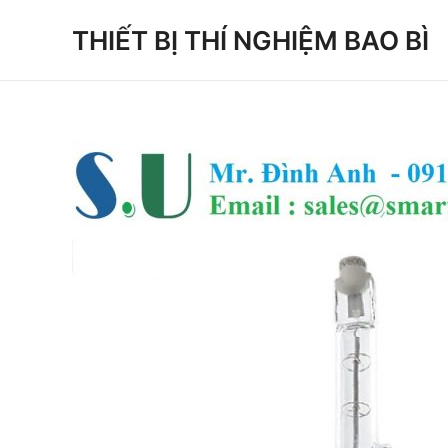
Skip
THIẾT BỊ THÍ NGHIỆM BAO BÌ
to
content