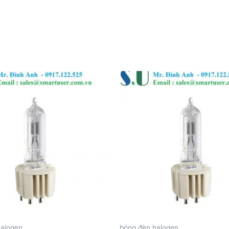
halogen
bóng đèn halogen