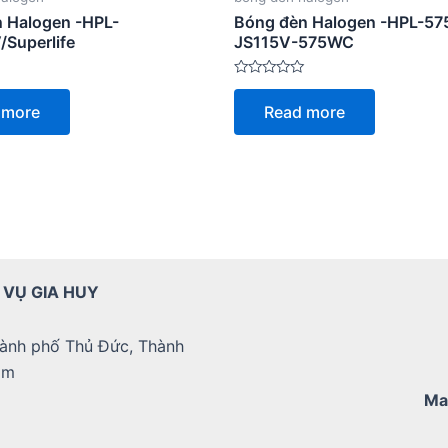
 Halogen -HPL-
Bóng đèn Halogen -HPL-57
/Superlife
JS115V-575WC
Rated
0
 more
Read more
out
of
5
 VỤ GIA HUY
ành phố Thủ Đức, Thành
am
Ma