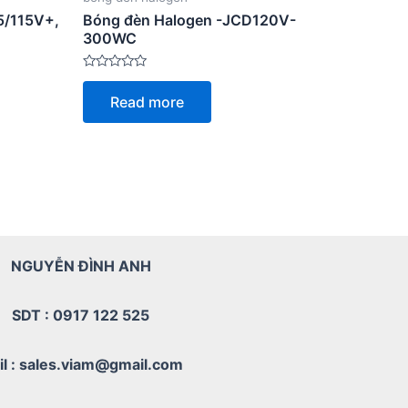
5/115V+,
Bóng đèn Halogen -JCD120V-
300WC
Rated
0
Read more
out
of
5
NGUYỄN ĐÌNH ANH
SDT : 0917 122 525
il : sales.viam@gmail.com