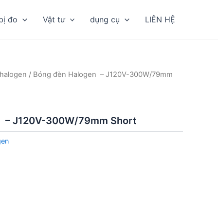
bị đo
Vật tư
dụng cụ
LIÊN HỆ
halogen
/ Bóng đèn Halogen – J120V-300W/79mm
n – J120V-300W/79mm Short
gen