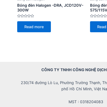
Bóng đèn Halogen -DRA, JCD120V-
Bóng đèn
300W
575/115V
Rated
Rated
0
0
Read more
Read
out
out
of
of
5
5
CÔNG TY TNHH CÔNG NGHỆ DỊCH
230/74 đường Lò Lu, Phường Trường Thạnh, Th
phố Hồ Chí Minh, Việt N
MST : 0318204083