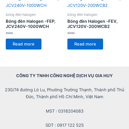
bóng đèn halogen
bóng đèn halogen
Bóng đèn Halogen -FEP,
Bóng đèn Halogen -FEV,
JCV240V-1000WCH
JCV120V-200WCB2
Rated
Rated
0
0
Read more
Read more
out
out
of
of
5
5
CÔNG TY TNHH CÔNG NGHỆ DỊCH VỤ GIA HUY
230/74 đường Lò Lu, Phường Trường Thạnh, Thành phố Thủ
Đức, Thành phố Hồ Chí Minh, Việt Nam
MST : 0318204083
SDT : 0917 122 525