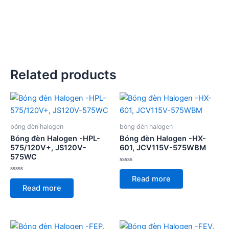
Related products
bóng đèn halogen
bóng đèn halogen
Bóng đèn Halogen -HPL-
Bóng đèn Halogen -HX-
575/120V+, JS120V-
601, JCV115V-575WBM
575WC
Rated
0
Rated
Read more
out
0
of
Read more
out
5
of
5