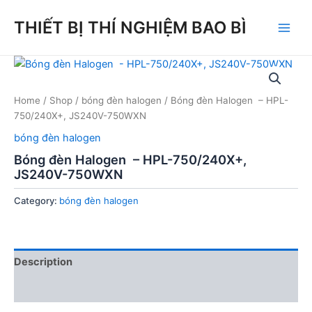
Skip
THIẾT BỊ THÍ NGHIỆM BAO BÌ
to
Main
content
Men
Home
/
Shop
/
bóng đèn halogen
/ Bóng đèn Halogen – HPL-
750/240X+, JS240V-750WXN
bóng đèn halogen
Bóng đèn Halogen – HPL-750/240X+,
JS240V-750WXN
Category:
bóng đèn halogen
Description
Reviews (0)