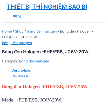
Skip
THIẾT BỊ THÍ NGHIỆM BAO BÌ
to
Main
content
Menu
Home
/
Shop
/
bóng đèn halogen
/ Bóng đèn Halogen -
FHE/ESB, JC6V-20W
bóng đèn halogen
Bóng đèn Halogen -FHE/ESB, JC6V-20W
Category:
bóng đèn halogen
Description
Reviews (0)
Bóng đèn Halogen -FHE/ESB, JC6V-20W
Model :FHE/ESB, JC6V-20W