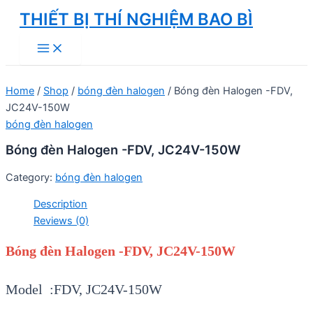
Skip
THIẾT BỊ THÍ NGHIỆM BAO BÌ
to
Main
content
Menu
Home
/
Shop
/
bóng đèn halogen
/ Bóng đèn Halogen -FDV,
JC24V-150W
bóng đèn halogen
Bóng đèn Halogen -FDV, JC24V-150W
Category:
bóng đèn halogen
Description
Reviews (0)
Bóng đèn Halogen -FDV, JC24V-150W
Model :FDV, JC24V-150W