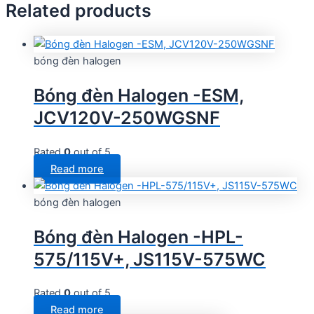
Related products
bóng đèn halogen
Bóng đèn Halogen -ESM,
JCV120V-250WGSNF
Rated
0
out of 5
Read more
bóng đèn halogen
Bóng đèn Halogen -HPL-
575/115V+, JS115V-575WC
Rated
0
out of 5
Read more