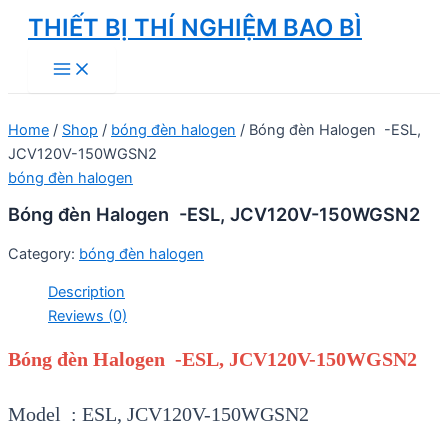
Skip
THIẾT BỊ THÍ NGHIỆM BAO BÌ
to
Main
content
Menu
Home
/
Shop
/
bóng đèn halogen
/ Bóng đèn Halogen -ESL,
JCV120V-150WGSN2
bóng đèn halogen
Bóng đèn Halogen -ESL, JCV120V-150WGSN2
Category:
bóng đèn halogen
Description
Reviews (0)
Bóng đèn Halogen -ESL, JCV120V-150WGSN2
Model : ESL, JCV120V-150WGSN2