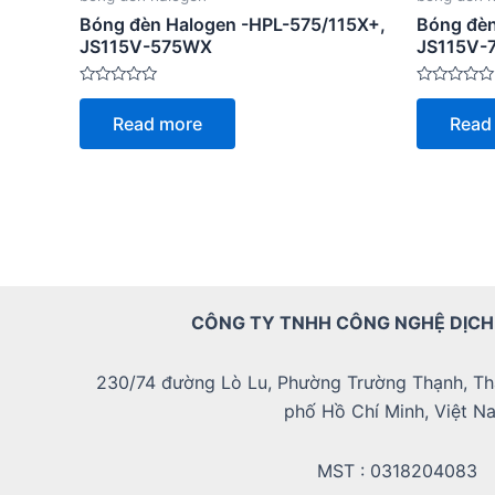
Bóng đèn Halogen -HPL-575/115X+,
Bóng đèn
JS115V-575WX
JS115V-
Rated
Rated
0
0
Read more
Read
out
out
of
of
5
5
CÔNG TY TNHH CÔNG NGHỆ DỊCH
230/74 đường Lò Lu, Phường Trường Thạnh, Th
phố Hồ Chí Minh, Việt N
MST : 0318204083