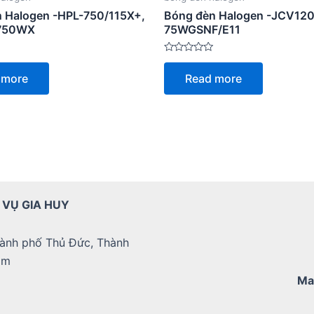
 Halogen -HPL-750/115X+,
Bóng đèn Halogen -JCV12
750WX
75WGSNF/E11
Rated
0
 more
Read more
out
of
5
 VỤ GIA HUY
ành phố Thủ Đức, Thành
am
Ma