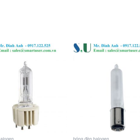
halogen
bóng đèn halogen