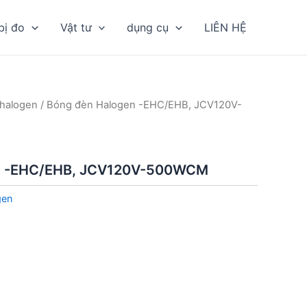
bị đo
Vật tư
dụng cụ
LIÊN HỆ
halogen
/ Bóng đèn Halogen -EHC/EHB, JCV120V-
n -EHC/EHB, JCV120V-500WCM
gen