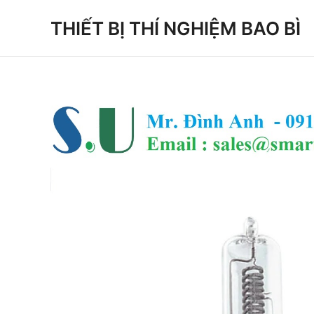
Skip
THIẾT BỊ THÍ NGHIỆM BAO BÌ
to
content