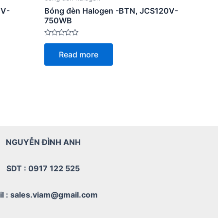
0V-
Bóng đèn Halogen -BTN, JCS120V-
750WB
Rated
0
Read more
out
of
5
NGUYỄN ĐÌNH ANH
SDT : 0917 122 525
il : sales.viam@gmail.com