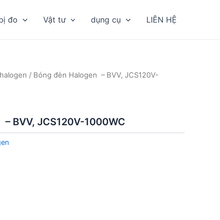
bị đo
Vật tư
dụng cụ
LIÊN HỆ
halogen
/ Bóng đèn Halogen – BVV, JCS120V-
n – BVV, JCS120V-1000WC
gen