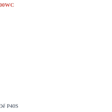
1000WC
Đế P40S