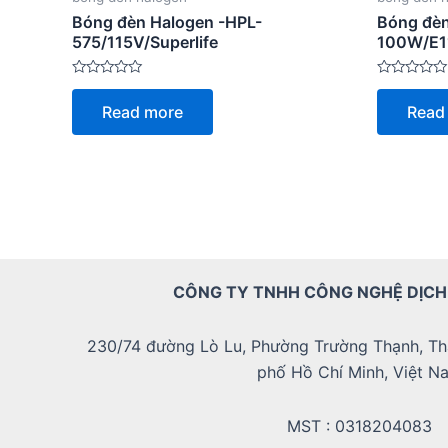
Bóng đèn Halogen -HPL-
Bóng đè
575/115V/Superlife
100W/E1
Rated
Rated
0
0
Read more
Read
out
out
of
of
5
5
CÔNG TY TNHH CÔNG NGHỆ DỊCH
230/74 đường Lò Lu, Phường Trường Thạnh, Th
phố Hồ Chí Minh, Việt N
MST : 0318204083