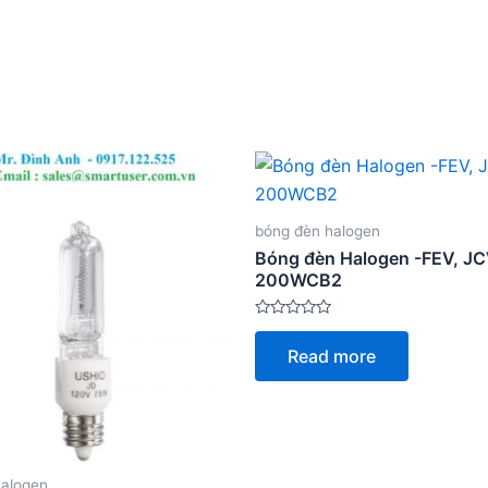
bóng đèn halogen
Bóng đèn Halogen -FEV, J
200WCB2
Rated
0
Read more
out
of
5
halogen