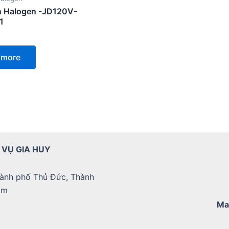
n Halogen -JD120V-
1
 more
 VỤ GIA HUY
ành phố Thủ Đức, Thành
am
Ma