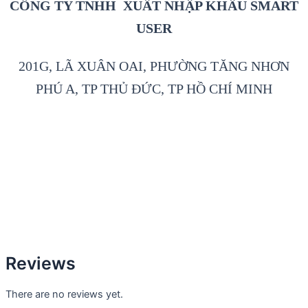
CÔNG TY TNHH XUẤT NHẬP KHẨU SMART
USER
201G, LÃ XUÂN OAI, PHƯỜNG TĂNG NHƠN
PHÚ A, TP THỦ ĐỨC, TP HỒ CHÍ MINH
Reviews
There are no reviews yet.