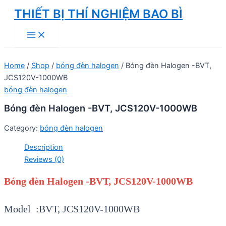
Skip
THIẾT BỊ THÍ NGHIỆM BAO BÌ
to
Main
content
Menu
Home
/
Shop
/
bóng đèn halogen
/ Bóng đèn Halogen -BVT,
JCS120V-1000WB
bóng đèn halogen
Bóng đèn Halogen -BVT, JCS120V-1000WB
Category:
bóng đèn halogen
Description
Reviews (0)
Bóng đèn Halogen -BVT, JCS120V-1000WB
Model :BVT, JCS120V-1000WB