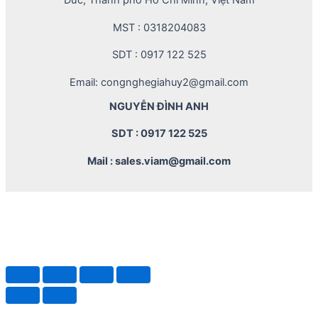
Đức, Thành phố Hồ Chí Minh, Việt Nam
MST : 0318204083
SDT : 0917 122 525
Email: congnghegiahuy2@gmail.com
NGUYỄN ĐÌNH ANH
SDT : 0917 122 525
Mail : sales.viam@gmail.com