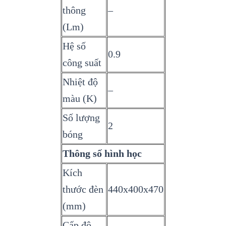
thông
–
(Lm)
Hệ số
0.9
công suất
Nhiệt độ
–
màu (K)
Số lượng
2
bóng
Thông số hình học
Kích
thước đèn
440x400x470
(mm)
Cấp độ