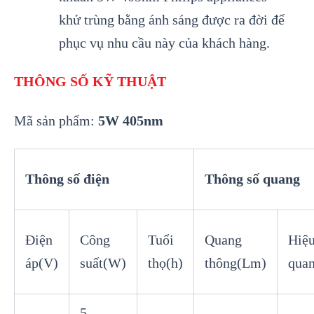
khử trùng bằng ánh sáng được ra đời để
phục vụ nhu cầu này của khách hàng.
THÔNG SỐ KỸ THUẬT
Mã sản phẩm:
5W 405nm
Thông số điện
Thông số quang
Điện
Công
Tuổi
Quang
Hiệu
áp(V)
suất(W)
thọ(h)
thông(Lm)
qua
–
5
–
–
–