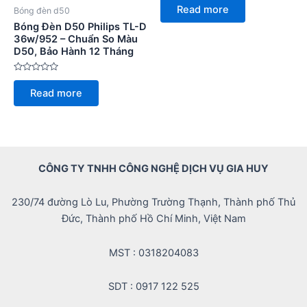
0
Read more
Bóng đèn d50
out
of
Bóng Đèn D50 Philips TL-D
5
36w/952 – Chuẩn So Màu
D50, Bảo Hành 12 Tháng
Rated
0
Read more
out
of
5
CÔNG TY TNHH CÔNG NGHỆ DỊCH VỤ GIA HUY
230/74 đường Lò Lu, Phường Trường Thạnh, Thành phố Thủ
Đức, Thành phố Hồ Chí Minh, Việt Nam
MST : 0318204083
SDT : 0917 122 525