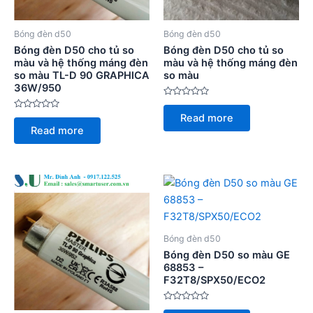
Bóng đèn d50
Bóng đèn d50
Bóng đèn D50 cho tủ so
Bóng đèn D50 cho tủ so
màu và hệ thống máng đèn
màu và hệ thống máng đèn
so màu TL-D 90 GRAPHICA
so màu
36W/950
Rated
0
Rated
Read more
out
0
of
Read more
out
5
of
5
Bóng đèn d50
Bóng đèn D50 so màu GE
68853 –
F32T8/SPX50/ECO2
Rated