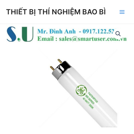
Skip
THIẾT BỊ THÍ NGHIỆM BAO BÌ
to
Main
content
Men