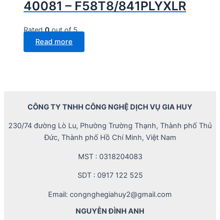
40081 – F58T8/841PLYXLR
Rated
0
out of 5
Read more
CÔNG TY TNHH CÔNG NGHỆ DỊCH VỤ GIA HUY
230/74 đường Lò Lu, Phường Trường Thạnh, Thành phố Thủ
Đức, Thành phố Hồ Chí Minh, Việt Nam
MST : 0318204083
SDT : 0917 122 525
Email: congnghegiahuy2@gmail.com
NGUYỄN ĐÌNH ANH