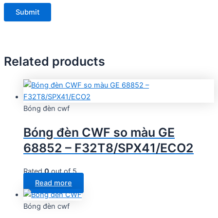
Related products
Bóng đèn cwf
Bóng đèn CWF so màu GE
68852 – F32T8/SPX41/ECO2
Rated
0
out of 5
Read more
Bóng đèn cwf