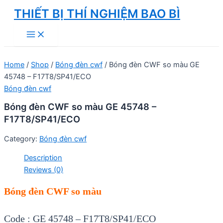
Skip
THIẾT BỊ THÍ NGHIỆM BAO BÌ
to
Main
content
Menu
Home
/
Shop
/
Bóng đèn cwf
/ Bóng đèn CWF so màu GE
45748 – F17T8/SP41/ECO
Bóng đèn cwf
Bóng đèn CWF so màu GE 45748 –
F17T8/SP41/ECO
Category:
Bóng đèn cwf
Description
Reviews (0)
Bóng đèn CWF so màu
Code : GE 45748 – F17T8/SP41/ECO