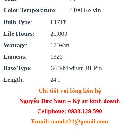
Color Temperature
:
4100 Kelvin
Bulb Type
:
F17T8
Life Hours
:
20,000
Wattage
:
17 Watt
Lumens
:
1325
Base Type
:
G13/Medium Bi-Pin
Length
:
24 i
Chi tiết vui lòng liên hệ
Nguyễn Đức Nam – Kỹ sư kinh doanh
Cellphone: 0938.129.590
Email: namkt21@gmail.com