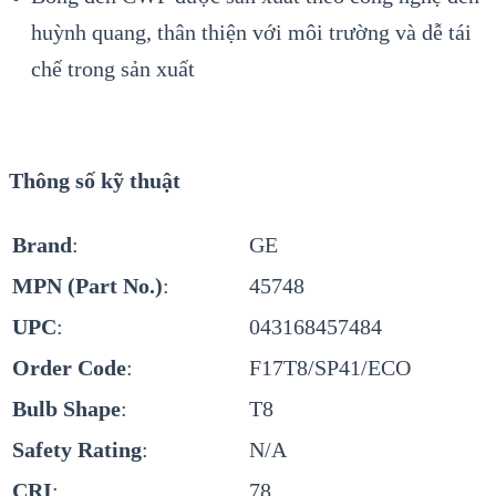
huỳnh quang, thân thiện với môi trường và dễ tái
chế trong sản xuất
Thông số kỹ thuật
Brand
:
GE
MPN (Part No.)
:
45748
UPC
:
043168457484
Order Code
:
F17T8/SP41/ECO
Bulb Shape
:
T8
Safety Rating
:
N/A
CRI
:
78