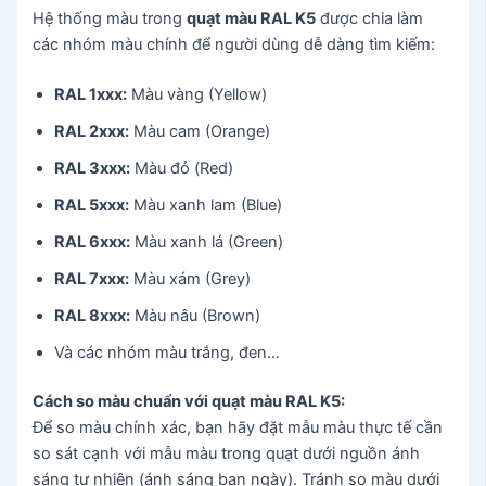
Hệ thống màu trong
quạt màu RAL K5
được chia làm
các nhóm màu chính để người dùng dễ dàng tìm kiếm:
RAL 1xxx:
Màu vàng (Yellow)
RAL 2xxx:
Màu cam (Orange)
RAL 3xxx:
Màu đỏ (Red)
RAL 5xxx:
Màu xanh lam (Blue)
RAL 6xxx:
Màu xanh lá (Green)
RAL 7xxx:
Màu xám (Grey)
RAL 8xxx:
Màu nâu (Brown)
Và các nhóm màu trắng, đen…
Cách so màu chuẩn với quạt màu RAL K5:
Để so màu chính xác, bạn hãy đặt mẫu màu thực tế cần
so sát cạnh với mẫu màu trong quạt dưới nguồn ánh
sáng tự nhiên (ánh sáng ban ngày). Tránh so màu dưới