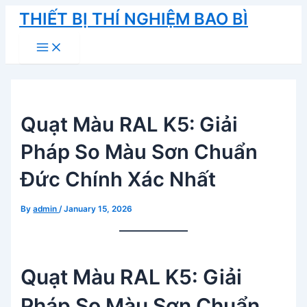
Skip
THIẾT BỊ THÍ NGHIỆM BAO BÌ
to
Main
content
Menu
Quạt Màu RAL K5: Giải
Pháp So Màu Sơn Chuẩn
Đức Chính Xác Nhất
By
admin
/
January 15, 2026
Quạt Màu RAL K5: Giải
Pháp So Màu Sơn Chuẩn