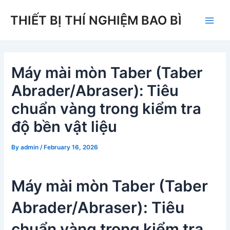
Skip
THIẾT BỊ THÍ NGHIỆM BAO BÌ
to
Main
content
Men
Máy mài mòn Taber (Taber
Abrader/Abraser): Tiêu
chuẩn vàng trong kiểm tra
độ bền vật liệu
By
admin
/
February 16, 2026
Máy mài mòn Taber (Taber
Abrader/Abraser): Tiêu
chuẩn vàng trong kiểm tra