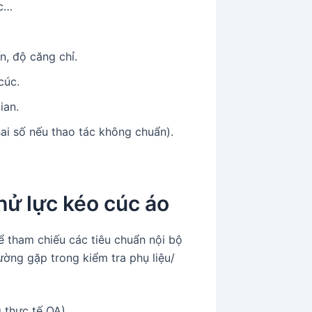
ọc…
ấn, độ căng chỉ.
cúc.
ian.
sai số nếu thao tác không chuẩn).
hử lực kéo cúc áo
 tham chiếu các tiêu chuẩn nội bộ
ường gặp trong kiểm tra phụ liệu/
 thực tế QA).