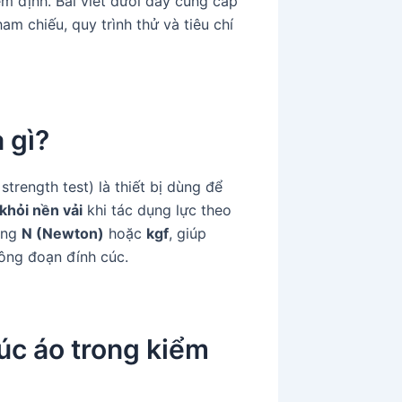
m định. Bài viết dưới đây cung cấp
am chiếu, quy trình thử và tiêu chí
 gì?
 strength test) là thiết bị dùng để
khỏi nền vải
khi tác dụng lực theo
ằng
N (Newton)
hoặc
kgf
, giúp
ông đoạn đính cúc.
cúc áo trong kiểm