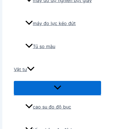
máy đo độ nghiền bột giấy
máy đo lực kéo đứt
Tủ so màu
Vật tư
Menu
Toggle
cao su đo độ bục