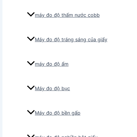
máy đo độ thấm nước cobb
Máy đo độ tráng sáng của giấy
máy đo độ ẩm
Máy đo độ bục
Máy đo độ bền gấp