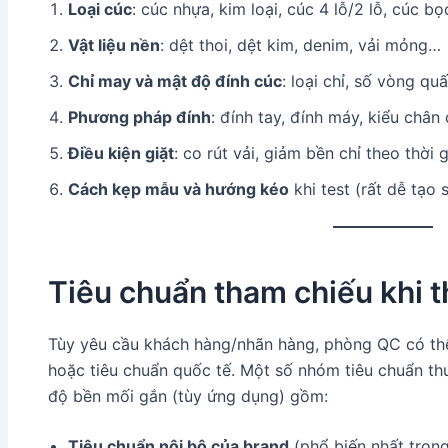
Loại cúc
: cúc nhựa, kim loại, cúc 4 lỗ/2 lỗ, cúc b
Vật liệu nền
: dệt thoi, dệt kim, denim, vải mỏng…
Chỉ may và mật độ đính cúc
: loại chỉ, số vòng qu
Phương pháp đính
: đính tay, đính máy, kiểu chân 
Điều kiện giặt
: co rút vải, giảm bền chỉ theo thời g
Cách kẹp mẫu và hướng kéo
khi test (rất dễ tạo 
Tiêu chuẩn tham chiếu khi t
Tùy yêu cầu khách hàng/nhãn hàng, phòng QC có thể
hoặc tiêu chuẩn quốc tế. Một số nhóm tiêu chuẩn th
độ bền mối gắn (tùy ứng dụng) gồm:
Tiêu chuẩn nội bộ của brand
(phổ biến nhất trong