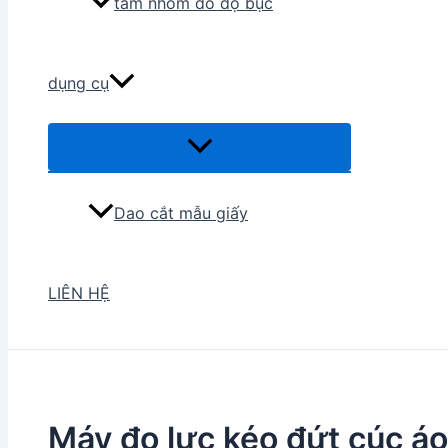
tấm nhôm đo độ bục
dụng cụ
Menu
Toggle
Dao cắt mẫu giấy
LIÊN HỆ
Máy đo lực kéo đứt cúc áo