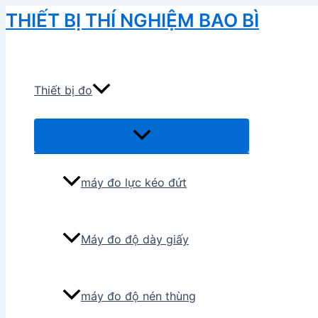
Skip
THIẾT BỊ THÍ NGHIỆM BAO BÌ
to
Search
content
Thiết bị đo
Menu
Toggle
máy đo lực kéo đứt
Máy đo độ dày giấy
máy đo độ nén thùng