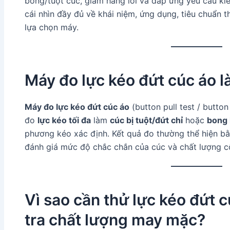
bong/tuột cúc, giảm hàng lỗi và đáp ứng yêu cầu kiể
cái nhìn đầy đủ về khái niệm, ứng dụng, tiêu chuẩn th
lựa chọn máy.
Máy đo lực kéo đứt cúc áo là
Máy đo lực kéo đứt cúc áo
(button pull test / button
đo
lực kéo tối đa
làm
cúc bị tuột/đứt chỉ
hoặc
bong 
phương kéo xác định. Kết quả đo thường thể hiện b
đánh giá mức độ chắc chắn của cúc và chất lượng c
Vì sao cần thử lực kéo đứt 
tra chất lượng may mặc?