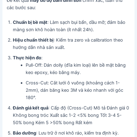
Để kết quả
máy đo độ bám dính sơn
chính xác, tuân thủ
các bước sau:
Chuẩn bị bề mặt
: Làm sạch bụi bẩn, dầu mỡ; đảm bảo
màng sơn khô hoàn toàn (ít nhất 24h).
Hiệu chuẩn thiết bị
: Kiểm tra zero và calibration theo
hướng dẫn nhà sản xuất.
Thực hiện đo
:
Pull-Off: Dán dolly (đĩa kim loại) lên bề mặt bằng
keo epoxy, kéo bằng máy.
Cross-Cut: Cắt lưới ô vuông (khoảng cách 1-
2mm), dán băng keo 3M và kéo nhanh với góc
180°.
Đánh giá kết quả
: Cấp độ (Cross-Cut) Mô tả Đánh giá 0
Không bong tróc Xuất sắc 1-2 <5% bong Tốt 3-4 5-
50% bong Kém 5 >50% bong Rất kém
Bảo dưỡng
: Lưu trữ ở nơi khô ráo, kiểm tra định kỳ.