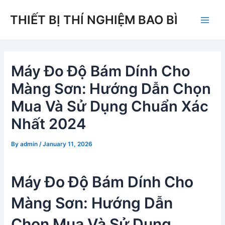
Skip
THIẾT BỊ THÍ NGHIỆM BAO BÌ
to
Main
content
Men
Máy Đo Độ Bám Dính Cho
Màng Sơn: Hướng Dẫn Chọn
Mua Và Sử Dụng Chuẩn Xác
Nhất 2024
By
admin
/
January 11, 2026
Máy Đo Độ Bám Dính Cho
Màng Sơn: Hướng Dẫn
Chọn Mua Và Sử Dụng