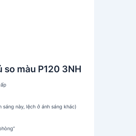
 tủ so màu P120 3NH
cấp
 sáng này, lệch ở ánh sáng khác)
 phòng”