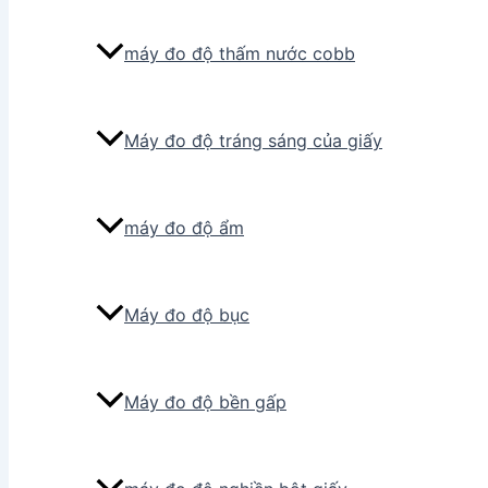
máy đo độ thấm nước cobb
Máy đo độ tráng sáng của giấy
máy đo độ ẩm
Máy đo độ bục
Máy đo độ bền gấp