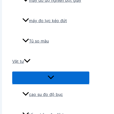
máy đo độ nghiền bột giấy
máy đo lực kéo đứt
Tủ so màu
Vật tư
Menu
Toggle
cao su đo độ bục