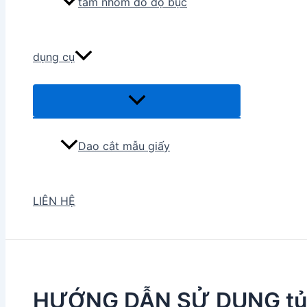
tấm nhôm đo độ bục
dụng cụ
Menu
Toggle
Dao cắt mẫu giấy
LIÊN HỆ
HƯỚNG DẪN SỬ DỤNG tủ 