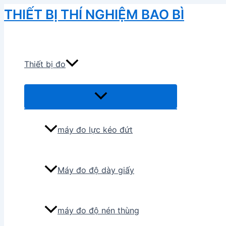
Skip
THIẾT BỊ THÍ NGHIỆM BAO BÌ
to
Search
content
Thiết bị đo
Menu
Toggle
máy đo lực kéo đứt
Máy đo độ dày giấy
máy đo độ nén thùng