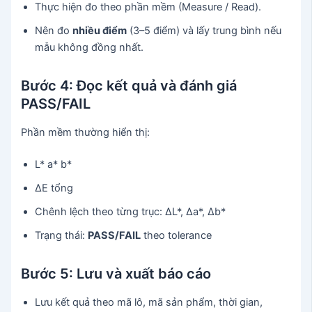
Thực hiện đo theo phần mềm (Measure / Read).
Nên đo
nhiều điểm
(3–5 điểm) và lấy trung bình nếu
mẫu không đồng nhất.
Bước 4: Đọc kết quả và đánh giá
PASS/FAIL
Phần mềm thường hiển thị:
L* a* b*
ΔE tổng
Chênh lệch theo từng trục: ΔL*, Δa*, Δb*
Trạng thái:
PASS/FAIL
theo tolerance
Bước 5: Lưu và xuất báo cáo
Lưu kết quả theo mã lô, mã sản phẩm, thời gian,