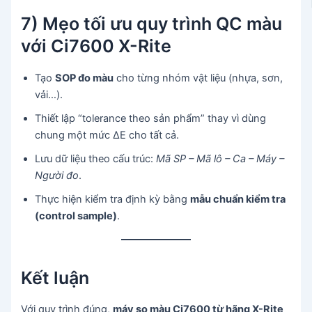
7) Mẹo tối ưu quy trình QC màu
với Ci7600 X-Rite
Tạo
SOP đo màu
cho từng nhóm vật liệu (nhựa, sơn,
vải…).
Thiết lập “tolerance theo sản phẩm” thay vì dùng
chung một mức ΔE cho tất cả.
Lưu dữ liệu theo cấu trúc:
Mã SP – Mã lô – Ca – Máy –
Người đo
.
Thực hiện kiểm tra định kỳ bằng
mẫu chuẩn kiểm tra
(control sample)
.
Kết luận
Với quy trình đúng,
máy so màu Ci7600 từ hãng X-Rite