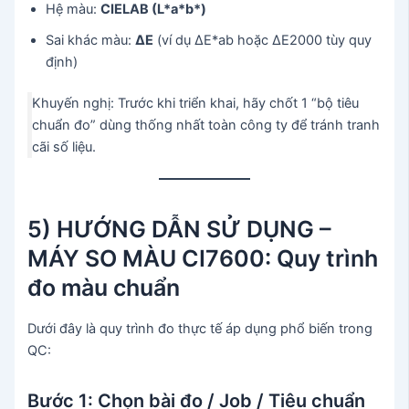
Hệ màu:
CIELAB (L*a*b*)
Sai khác màu:
ΔE
(ví dụ ΔE*ab hoặc ΔE2000 tùy quy
định)
Khuyến nghị: Trước khi triển khai, hãy chốt 1 “bộ tiêu
chuẩn đo” dùng thống nhất toàn công ty để tránh tranh
cãi số liệu.
5) HƯỚNG DẪN SỬ DỤNG –
MÁY SO MÀU CI7600: Quy trình
đo màu chuẩn
Dưới đây là quy trình đo thực tế áp dụng phổ biến trong
QC:
Bước 1: Chọn bài đo / Job / Tiêu chuẩn