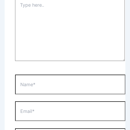
Type
here..
Name*
Email*