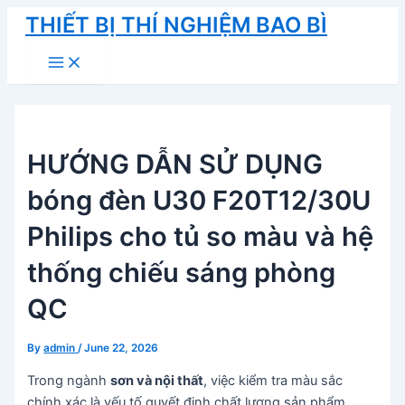
Skip
THIẾT BỊ THÍ NGHIỆM BAO BÌ
to
Main
content
Menu
HƯỚNG DẪN SỬ DỤNG
bóng đèn U30 F20T12/30U
Philips cho tủ so màu và hệ
thống chiếu sáng phòng
QC
By
admin
/
June 22, 2026
Trong ngành
sơn và nội thất
, việc kiểm tra màu sắc
chính xác là yếu tố quyết định chất lượng sản phẩm