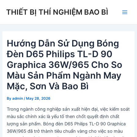
Skip
THIẾT BỊ THÍ NGHIỆM BAO BÌ
to
Main
content
Men
Hướng Dẫn Sử Dụng Bóng
Đèn D65 Philips TL-D 90
Graphica 36W/965 Cho So
Màu Sản Phẩm Ngành May
Mặc, Sơn Và Bao Bì
By
admin
/
May 28, 2026
Trong ngành công nghiệp sản xuất hiện đại, việc kiểm soát
màu sắc chính xác là yếu tố then chốt quyết định chất
lượng sản phẩm. Bóng đèn D65 Philips TL-D 90 Graphica
36W/965 đã trở thành tiêu chuẩn vàng cho việc so màu