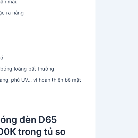
nhận màu
ặc ra nắng
có
g bóng loáng bất thường
màng, phủ UV… vì hoàn thiện bề mặt
óng đèn D65
0K trong tủ so