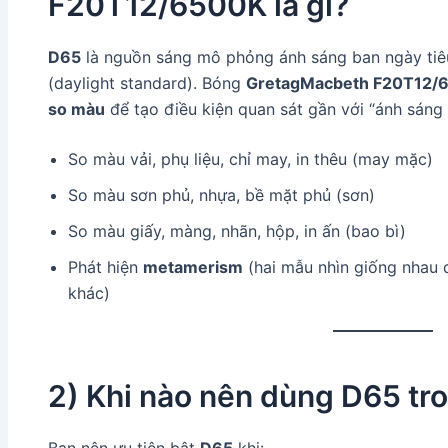
F20T12/6500K là gì?
D65
là nguồn sáng mô phỏng ánh sáng ban ngày tiê
(daylight standard). Bóng
GretagMacbeth F20T12/
so màu
để tạo điều kiện quan sát gần với “ánh sáng 
So màu vải, phụ liệu, chỉ may, in thêu (may mặc)
So màu sơn phủ, nhựa, bề mặt phủ (sơn)
So màu giấy, màng, nhãn, hộp, in ấn (bao bì)
Phát hiện
metamerism
(hai mẫu nhìn giống nhau 
khác)
2) Khi nào nên dùng D65 tr
Bạn nên ưu tiên bật
D65
khi: