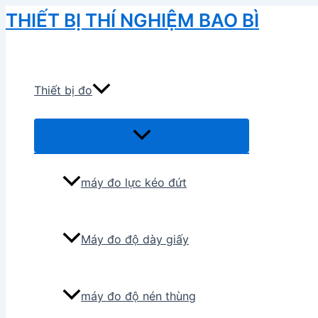
Skip
THIẾT BỊ THÍ NGHIỆM BAO BÌ
to
Search
content
Thiết bị đo
Menu
Toggle
máy đo lực kéo đứt
Máy đo độ dày giấy
máy đo độ nén thùng