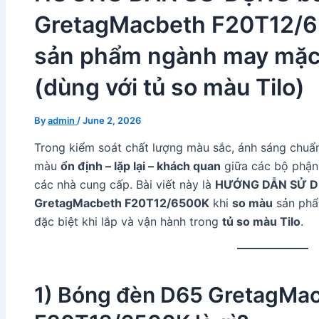
GretagMacbeth F20T12/6
sản phẩm ngành may mặc,
(dùng với tủ so màu Tilo)
By
admin
/
June 2, 2026
Trong kiểm soát chất lượng màu sắc, ánh sáng chuẩn
màu
ổn định – lặp lại – khách quan
giữa các bộ phận 
các nhà cung cấp. Bài viết này là
HƯỚNG DẪN SỬ 
GretagMacbeth F20T12/6500K
khi
so màu
sản ph
đặc biệt khi lắp và vận hành trong
tủ so màu Tilo
.
1) Bóng đèn D65 GretagMa