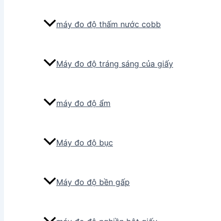
máy đo độ thấm nước cobb
Máy đo độ tráng sáng của giấy
máy đo độ ẩm
Máy đo độ bục
Máy đo độ bền gấp