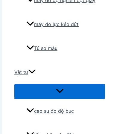
máy đo độ nghiền bột giấy
máy đo lực kéo đứt
Tủ so màu
Vật tư
Menu
Toggle
cao su đo độ bục