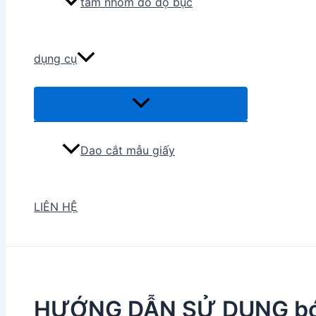
tấm nhôm đo độ bục
dụng cụ
Menu
Toggle
Dao cắt mẫu giấy
LIÊN HỆ
HƯỚNG DẪN SỬ DỤNG bó