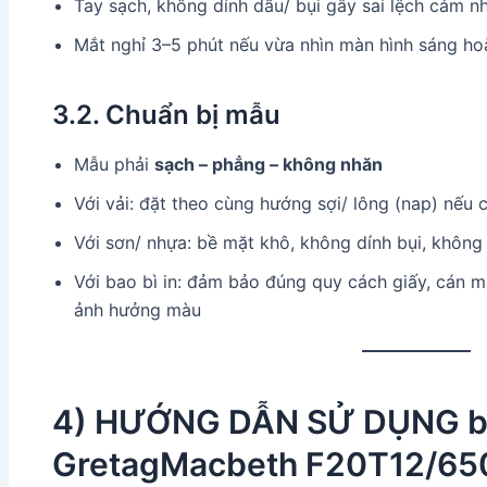
Tay sạch, không dính dầu/ bụi gây sai lệch cảm 
Mắt nghỉ 3–5 phút nếu vừa nhìn màn hình sáng ho
3.2. Chuẩn bị mẫu
Mẫu phải
sạch – phẳng – không nhăn
Với vải: đặt theo cùng hướng sợi/ lông (nap) nếu 
Với sơn/ nhựa: bề mặt khô, không dính bụi, khôn
Với bao bì in: đảm bảo đúng quy cách giấy, cán 
ảnh hưởng màu
4) HƯỚNG DẪN SỬ DỤNG b
GretagMacbeth F20T12/650