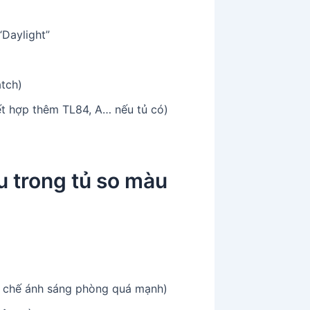
Daylight”
atch)
t hợp thêm TL84, A… nếu tủ có)
u trong tủ so màu
ạn chế ánh sáng phòng quá mạnh)