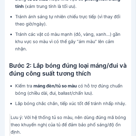
tính
(xám trung tính là tối ưu).
Tránh ánh sáng tự nhiên chiếu trực tiếp (vì thay đổi
theo giờ/ngày).
Tránh các vật có màu mạnh (đỏ, vàng, xanh…) gần
khu vực so màu vì có thể gây “ám màu” lên cảm
nhận.
Bước 2: Lắp bóng đúng loại máng/đui và
đúng công suất tương thích
Kiểm tra
máng đèn/tủ so màu
có hỗ trợ đúng chuẩn
bóng (chiều dài, đui, ballast/chấn lưu).
Lắp bóng chắc chắn, tiếp xúc tốt để tránh nhấp nháy.
Lưu ý: Với hệ thống tủ so màu, nên dùng đúng mã bóng
theo khuyến nghị của tủ để đảm bảo phổ sáng/độ ổn
định.