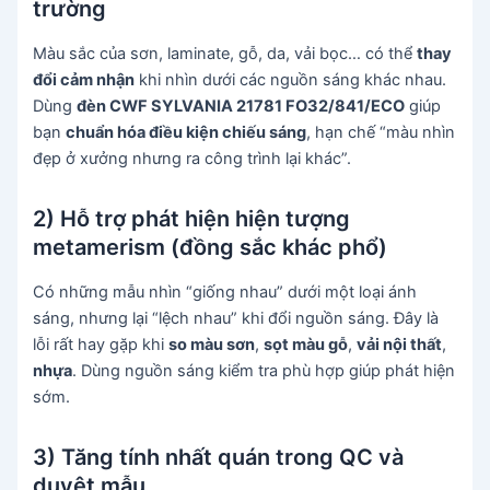
trường
Màu sắc của sơn, laminate, gỗ, da, vải bọc… có thể
thay
đổi cảm nhận
khi nhìn dưới các nguồn sáng khác nhau.
Dùng
đèn CWF SYLVANIA 21781 FO32/841/ECO
giúp
bạn
chuẩn hóa điều kiện chiếu sáng
, hạn chế “màu nhìn
đẹp ở xưởng nhưng ra công trình lại khác”.
2) Hỗ trợ phát hiện hiện tượng
metamerism (đồng sắc khác phổ)
Có những mẫu nhìn “giống nhau” dưới một loại ánh
sáng, nhưng lại “lệch nhau” khi đổi nguồn sáng. Đây là
lỗi rất hay gặp khi
so màu sơn
,
sọt màu gỗ
,
vải nội thất
,
nhựa
. Dùng nguồn sáng kiểm tra phù hợp giúp phát hiện
sớm.
3) Tăng tính nhất quán trong QC và
duyệt mẫu