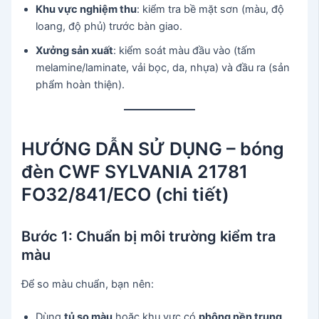
Khu vực nghiệm thu
: kiểm tra bề mặt sơn (màu, độ
loang, độ phủ) trước bàn giao.
Xưởng sản xuất
: kiểm soát màu đầu vào (tấm
melamine/laminate, vải bọc, da, nhựa) và đầu ra (sản
phẩm hoàn thiện).
HƯỚNG DẪN SỬ DỤNG – bóng
đèn CWF SYLVANIA 21781
FO32/841/ECO (chi tiết)
Bước 1: Chuẩn bị môi trường kiểm tra
màu
Để so màu chuẩn, bạn nên:
Dùng
tủ so màu
hoặc khu vực có
phông nền trung