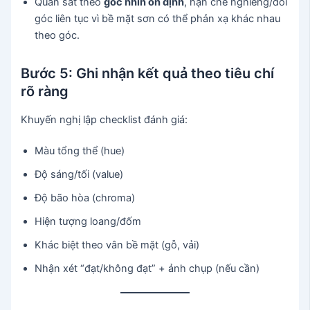
Quan sát theo
góc nhìn ổn định
, hạn chế nghiêng/đổi
góc liên tục vì bề mặt sơn có thể phản xạ khác nhau
theo góc.
Bước 5: Ghi nhận kết quả theo tiêu chí
rõ ràng
Khuyến nghị lập checklist đánh giá:
Màu tổng thể (hue)
Độ sáng/tối (value)
Độ bão hòa (chroma)
Hiện tượng loang/đốm
Khác biệt theo vân bề mặt (gỗ, vải)
Nhận xét “đạt/không đạt” + ảnh chụp (nếu cần)