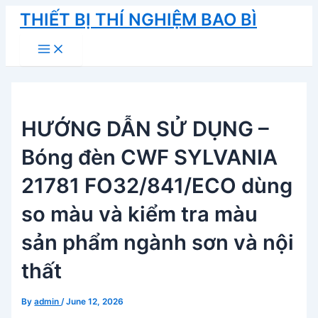
Skip
THIẾT BỊ THÍ NGHIỆM BAO BÌ
to
Main
content
Menu
HƯỚNG DẪN SỬ DỤNG –
Bóng đèn CWF SYLVANIA
21781 FO32/841/ECO dùng
so màu và kiểm tra màu
sản phẩm ngành sơn và nội
thất
By
admin
/
June 12, 2026