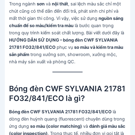
Trong ngành
sơn
và
nội thất
, sai lệch màu sắc chỉ một
chút cũng có thể dẫn đến đổi trả, phát sinh chi phí và
mất thời gian thi công. Vì vậy, việc sử dụng
nguồn sáng
chuẩn để so màu/kiểm tra màu
là bước quan trọng
trong quy trình kiểm soát chất lượng. Bài viết dưới đây là
HƯỚNG DẪN SỬ DỤNG – bóng đèn CWF SYLVANIA
21781 FO32/841/ECO
phục vụ
so màu và kiểm tra màu
sản phẩm
trong xưởng sơn, showroom, xưởng mộc,
nhà máy sản xuất và phòng QC.
Bóng đèn CWF SYLVANIA 21781
FO32/841/ECO là gì?
Bóng đèn CWF SYLVANIA 21781 FO32/841/ECO
là
dòng đèn huỳnh quang (fluorescent) chuyên dùng trong
ứng dụng
so màu (color matching)
và
đánh giá màu sắc
(color inspection)
. Trong thực tế, nhiều đơn vị gọi tắt là