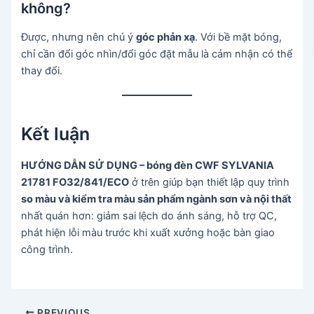
không?
Được, nhưng nên chú ý
góc phản xạ
. Với bề mặt bóng,
chỉ cần đổi góc nhìn/đổi góc đặt mẫu là cảm nhận có thể
thay đổi.
Kết luận
HƯỚNG DẪN SỬ DỤNG – bóng đèn CWF SYLVANIA
21781 FO32/841/ECO
ở trên giúp bạn thiết lập quy trình
so màu và kiểm tra màu sản phẩm ngành sơn và nội thất
nhất quán hơn: giảm sai lệch do ánh sáng, hỗ trợ QC,
phát hiện lỗi màu trước khi xuất xưởng hoặc bàn giao
công trình.
Post
PREVIOUS