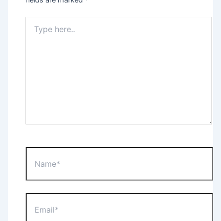
Type
here..
Name*
Email*