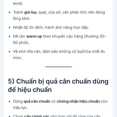
level).
Tránh
gió lùa
, quạt, cửa sổ; cân phân tích nên đóng
lồng kính.
Nhiệt độ ổn định; tránh ánh nắng trực tiếp.
Để cân
warm up
theo khuyến cáo hãng (thường 30–
60 phút).
Vệ sinh đĩa cân, đảm bảo không có bụi/hóa chất ăn
mòn.
5) Chuẩn bị quả cân chuẩn dùng
để hiệu chuẩn
Dùng
quả cân chuẩn
có
chứng nhận hiệu chuẩn
còn
hiệu lực.
Chọn
cấp chính xác
phù hợp với độ chia của cân