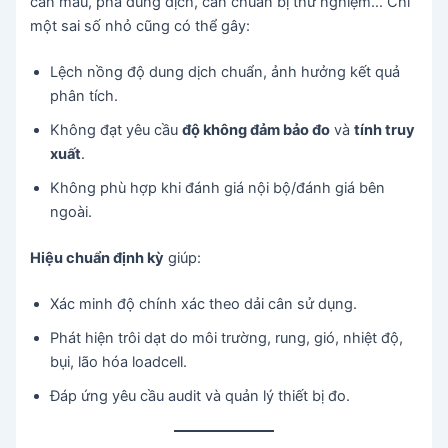
cân mẫu, pha dung dịch, cân chuẩn bị thử nghiệm… Chỉ
một sai số nhỏ cũng có thể gây:
Lệch nồng độ dung dịch chuẩn, ảnh hưởng kết quả
phân tích.
Không đạt yêu cầu
độ không đảm bảo đo
và
tính truy
xuất
.
Không phù hợp khi đánh giá nội bộ/đánh giá bên
ngoài.
Hiệu chuẩn định kỳ
giúp:
Xác minh độ chính xác theo dải cân sử dụng.
Phát hiện trôi dạt do môi trường, rung, gió, nhiệt độ,
bụi, lão hóa loadcell.
Đáp ứng yêu cầu audit và quản lý thiết bị đo.