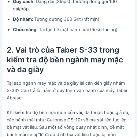
Quy cách:
Dạng dải (Strips), thường đóng gói 100
dải/hộp.
Độ nhám:
Tương đương 360 Grit (rất mịn).
Chức năng:
Tái tạo bề mặt bánh mài (Resurfacing).
2. Vai trò của Taber S-33 trong
kiểm tra độ bền ngành may mặc
và da giày
Tại sao ngành may mặc và da giày lại cần đến giấy nhám
S-33? Câu trả lời nằm ở quy trình vận hành của máy Taber
Abraser.
Khi kiểm tra độ bền mài mòn của vải, da thuộc hoặc giả da,
các bánh mài (như Calibrase CS-10) sẽ ma sát liên tục lên
bề mặt vật liệu. Sau một số vòng quay nhất định, bề mặt
bánh mài sẽ bị “lì” đi do dính bụi vật liệu hoặc bị mòn