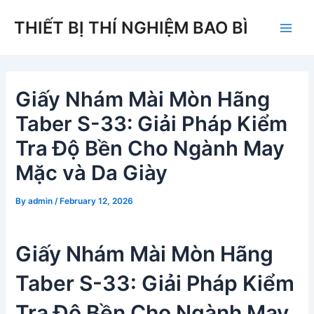
Skip
THIẾT BỊ THÍ NGHIỆM BAO BÌ
to
Main
content
Men
Giấy Nhám Mài Mòn Hãng
Taber S-33: Giải Pháp Kiểm
Tra Độ Bền Cho Ngành May
Mặc và Da Giày
By
admin
/
February 12, 2026
Giấy Nhám Mài Mòn Hãng
Taber S-33: Giải Pháp Kiểm
Tra Độ Bền Cho Ngành May