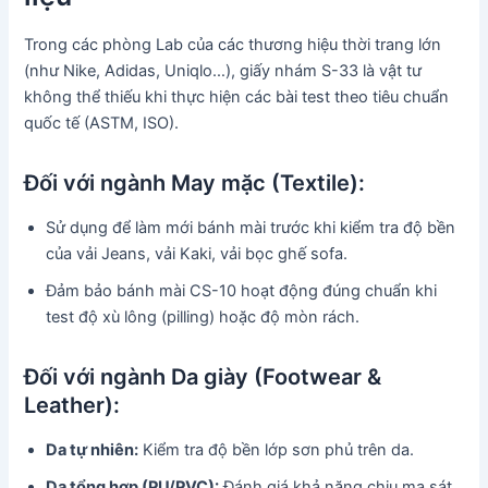
Trong các phòng Lab của các thương hiệu thời trang lớn
(như Nike, Adidas, Uniqlo…), giấy nhám S-33 là vật tư
không thể thiếu khi thực hiện các bài test theo tiêu chuẩn
quốc tế (ASTM, ISO).
Đối với ngành May mặc (Textile):
Sử dụng để làm mới bánh mài trước khi kiểm tra độ bền
của vải Jeans, vải Kaki, vải bọc ghế sofa.
Đảm bảo bánh mài CS-10 hoạt động đúng chuẩn khi
test độ xù lông (pilling) hoặc độ mòn rách.
Đối với ngành Da giày (Footwear &
Leather):
Da tự nhiên:
Kiểm tra độ bền lớp sơn phủ trên da.
Da tổng hợp (PU/PVC):
Đánh giá khả năng chịu ma sát