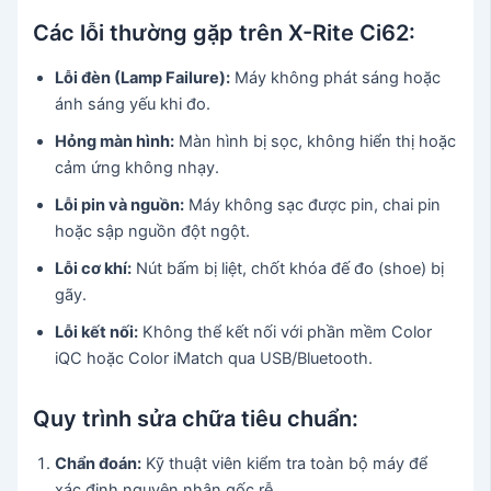
Các lỗi thường gặp trên X-Rite Ci62:
Lỗi đèn (Lamp Failure):
Máy không phát sáng hoặc
ánh sáng yếu khi đo.
Hỏng màn hình:
Màn hình bị sọc, không hiển thị hoặc
cảm ứng không nhạy.
Lỗi pin và nguồn:
Máy không sạc được pin, chai pin
hoặc sập nguồn đột ngột.
Lỗi cơ khí:
Nút bấm bị liệt, chốt khóa đế đo (shoe) bị
gãy.
Lỗi kết nối:
Không thể kết nối với phần mềm Color
iQC hoặc Color iMatch qua USB/Bluetooth.
Quy trình sửa chữa tiêu chuẩn:
Chẩn đoán:
Kỹ thuật viên kiểm tra toàn bộ máy để
xác định nguyên nhân gốc rễ.