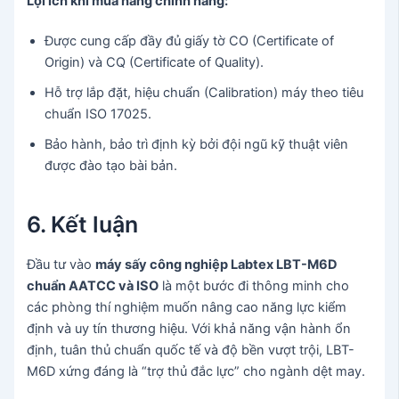
Lợi ích khi mua hàng chính hãng:
Được cung cấp đầy đủ giấy tờ CO (Certificate of
Origin) và CQ (Certificate of Quality).
Hỗ trợ lắp đặt, hiệu chuẩn (Calibration) máy theo tiêu
chuẩn ISO 17025.
Bảo hành, bảo trì định kỳ bởi đội ngũ kỹ thuật viên
được đào tạo bài bản.
6. Kết luận
Đầu tư vào
máy sấy công nghiệp Labtex LBT-M6D
chuẩn AATCC và ISO
là một bước đi thông minh cho
các phòng thí nghiệm muốn nâng cao năng lực kiểm
định và uy tín thương hiệu. Với khả năng vận hành ổn
định, tuân thủ chuẩn quốc tế và độ bền vượt trội, LBT-
M6D xứng đáng là “trợ thủ đắc lực” cho ngành dệt may.