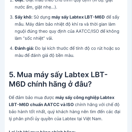
nước ấm, giặt nhẹ…).
Sấy khô:
Sử dụng
máy sấy Labtex LBT-M6D
để sấy
mẫu. Máy đảm bảo nhiệt độ khí ra và thời gian làm
nguội đúng theo quy định của AATCC/ISO để không
làm “sốc nhiệt” vải.
Đánh giá:
Đo lại kích thước để tính độ co rút hoặc so
màu để đánh giá độ bền màu.
5. Mua máy sấy Labtex LBT-
M6D chính hãng ở đâu?
Để đảm bảo mua được
máy sấy công nghiệp Labtex
LBT-M6D chuẩn AATCC và ISO
chính hãng với chế độ
bảo hành tốt nhất, quý khách hàng nên tìm đến các đại
lý phân phối ủy quyền của Labtex tại Việt Nam.