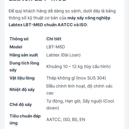
Để quý khách hàng dễ dàng so sánh, dưới đây là bảng
thông số kỹ thuật cơ bản của
máy sấy công nghiệp
Labtex LBT-M6D chuẩn AATCC và ISO
:
Thông số
Chi tiết
Model
LBT-M6D
Hãng sản xuất
Labtex (Đài Loan)
Dung tích lồng
Khoảng 10 – 12 kg (tùy cấu hình)
sấy
Vật liệu lồng
Thép không gỉ (Inox SUS 304)
Điều chỉnh linh hoạt, độ chính xác
Nhiệt độ sấy
cao
Tự động, Hẹn giờ, Sấy nguội (Cool
Chế độ sấy
down)
Tiêu chuẩn đáp
AATCC, ISO, BS, EN
ứng