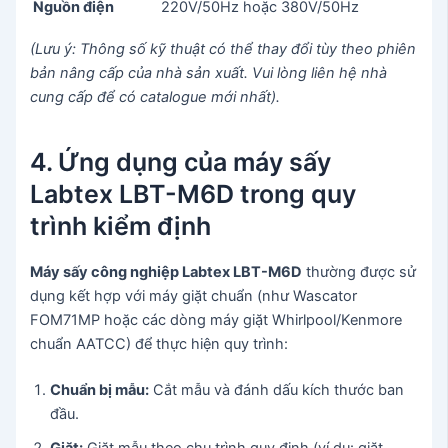
Nguồn điện
220V/50Hz hoặc 380V/50Hz
(Lưu ý: Thông số kỹ thuật có thể thay đổi tùy theo phiên
bản nâng cấp của nhà sản xuất. Vui lòng liên hệ nhà
cung cấp để có catalogue mới nhất).
4. Ứng dụng của máy sấy
Labtex LBT-M6D trong quy
trình kiểm định
Máy sấy công nghiệp Labtex LBT-M6D
thường được sử
dụng kết hợp với máy giặt chuẩn (như Wascator
FOM71MP hoặc các dòng máy giặt Whirlpool/Kenmore
chuẩn AATCC) để thực hiện quy trình:
Chuẩn bị mẫu:
Cắt mẫu và đánh dấu kích thước ban
đầu.
Giặt:
Giặt mẫu theo chu trình quy định (ví dụ: giặt