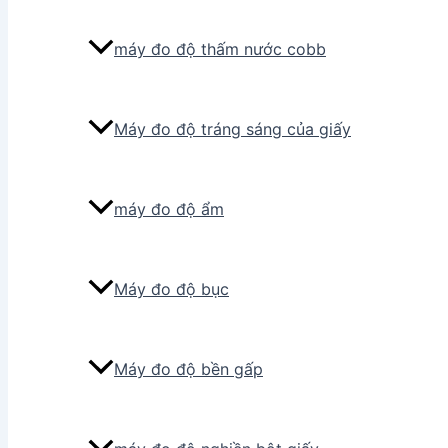
máy đo độ thấm nước cobb
Máy đo độ tráng sáng của giấy
máy đo độ ẩm
Máy đo độ bục
Máy đo độ bền gấp