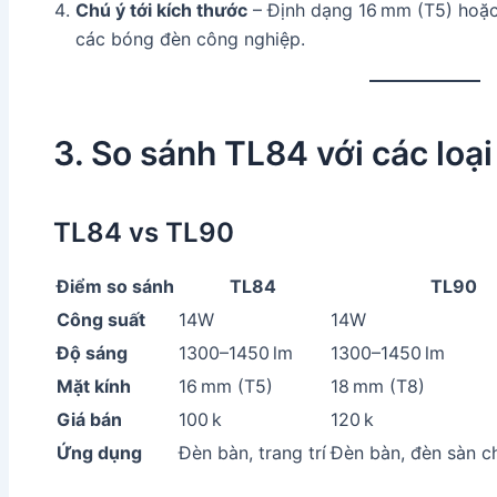
Chú ý tới kích thước
– Định dạng 16 mm (T5) hoặc
các bóng đèn công nghiệp.
3. So sánh TL84 với các loạ
TL84 vs TL90
Điểm so sánh
TL84
TL90
Công suất
14W
14W
Độ sáng
1300–1450 lm
1300–1450 lm
Mặt kính
16 mm (T5)
18 mm (T8)
Giá bán
100 k
120 k
Ứng dụng
Đèn bàn, trang trí
Đèn bàn, đèn sàn ch