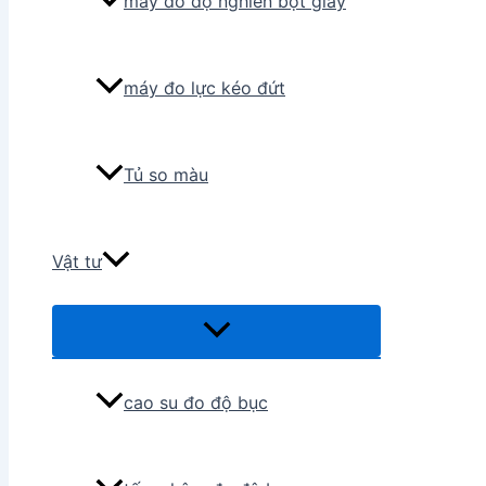
máy đo độ nghiền bột giấy
máy đo lực kéo đứt
Tủ so màu
Vật tư
Menu
Toggle
cao su đo độ bục