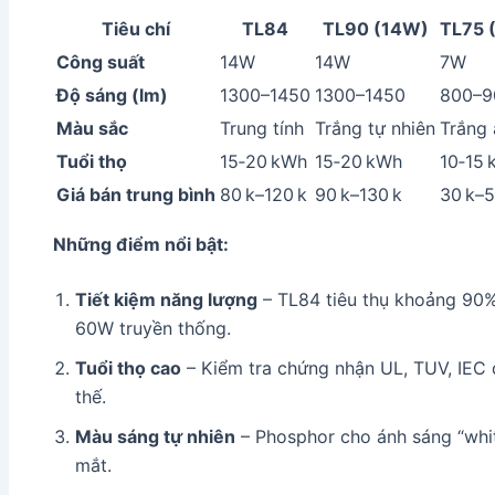
Tiêu chí
TL84
TL90 (14W)
TL75 
Công suất
14W
14W
7W
Độ sáng (lm)
1300–1450
1300–1450
800–9
Màu sắc
Trung tính
Trắng tự nhiên
Trắng
Tuổi thọ
15‑20 kWh
15‑20 kWh
10‑15
Giá bán trung bình
80 k–120 k
90 k–130 k
30 k–5
Những điểm nổi bật:
Tiết kiệm năng lượng
– TL84 tiêu thụ khoảng 90%
60W truyền thống.
Tuổi thọ cao
– Kiểm tra chứng nhận UL, TUV, IEC đ
thế.
Màu sáng tự nhiên
– Phosphor cho ánh sáng “whit
mắt.