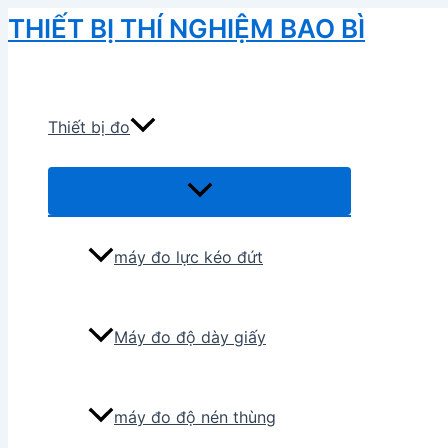
Skip
THIẾT BỊ THÍ NGHIỆM BAO BÌ
to
Search
content
Thiết bị đo
Menu
Toggle
máy đo lực kéo đứt
Máy đo độ dày giấy
máy đo độ nén thùng