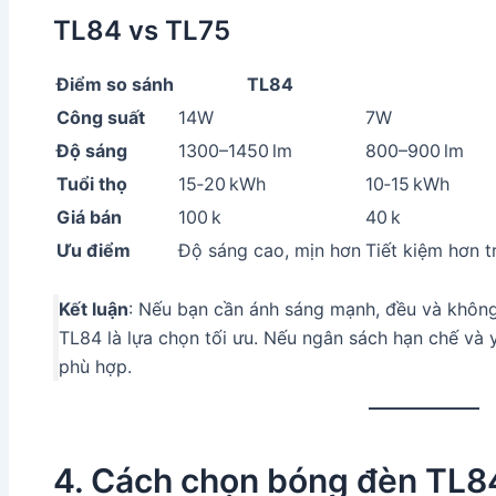
TL84 vs TL75
Điểm so sánh
TL84
Công suất
14W
7W
Độ sáng
1300–1450 lm
800–900 lm
Tuổi thọ
15‑20 kWh
10‑15 kWh
Giá bán
100 k
40 k
Ưu điểm
Độ sáng cao, mịn hơn
Tiết kiệm hơn 
Kết luận
: Nếu bạn cần ánh sáng mạnh, đều và khôn
TL84 là lựa chọn tối ưu. Nếu ngân sách hạn chế và 
phù hợp.
4. Cách chọn bóng đèn TL8