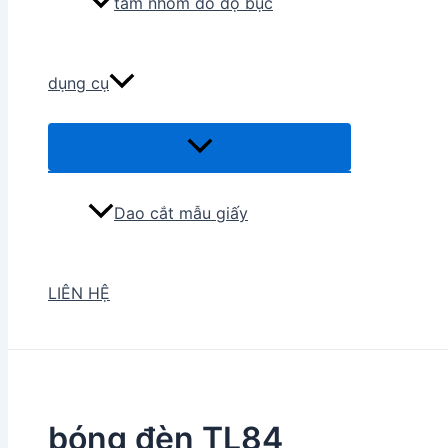
tấm nhôm đo độ bục
dụng cụ
Menu
Toggle
Dao cắt mẫu giấy
LIÊN HỆ
bóng đèn TL84