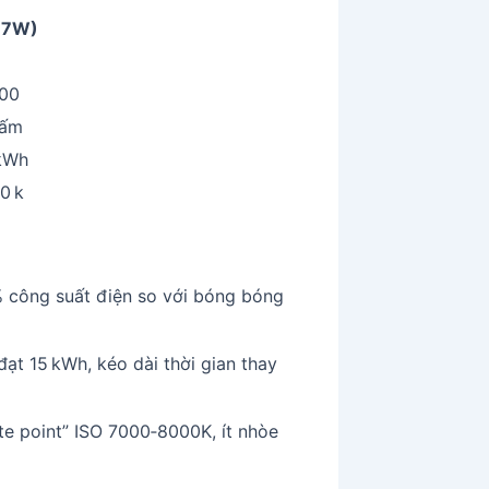
(7W)
00
 ấm
 kWh
0 k
 công suất điện so với bóng bóng
ạt 15 kWh, kéo dài thời gian thay
e point” ISO 7000‑8000K, ít nhòe