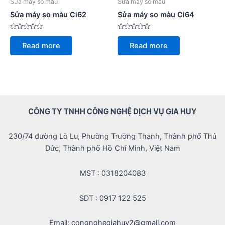
Sửa máy so màu
Sửa máy so màu
Sửa máy so màu Ci62
Sửa máy so màu Ci64
Rated
Rated
0
0
Read more
Read more
out
out
of
of
5
5
CÔNG TY TNHH CÔNG NGHỆ DỊCH VỤ GIA HUY
230/74 đường Lò Lu, Phường Trường Thạnh, Thành phố Thủ
Đức, Thành phố Hồ Chí Minh, Việt Nam
MST : 0318204083
SDT : 0917 122 525
Email: congnghegiahuy2@gmail.com