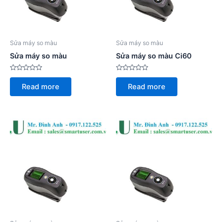
Sửa máy so màu
Sửa máy so màu
Sửa máy so màu
Sửa máy so màu Ci60
Rated
Rated
0
0
Read more
Read more
out
out
of
of
5
5