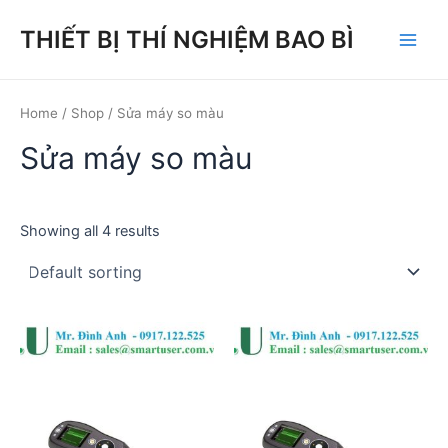
Skip
THIẾT BỊ THÍ NGHIỆM BAO BÌ
to
Main
content
Men
Home
/
Shop
/ Sửa máy so màu
Sửa máy so màu
Showing all 4 results