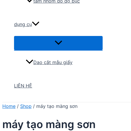
tấm nhôm đo độ bục
dụng cụ
Menu
Toggle
Dao cắt mẫu giấy
LIÊN HỆ
Home
/
Shop
/ máy tạo màng sơn
máy tạo màng sơn