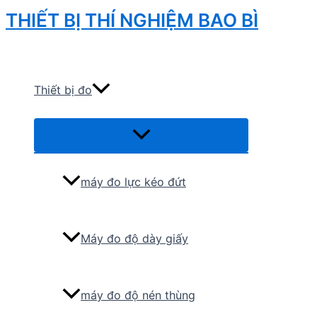
Skip
THIẾT BỊ THÍ NGHIỆM BAO BÌ
to
Search
content
Thiết bị đo
Menu
Toggle
máy đo lực kéo đứt
Máy đo độ dày giấy
máy đo độ nén thùng