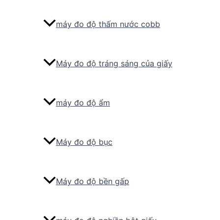
máy đo độ thấm nước cobb
Máy đo độ tráng sáng của giấy
máy đo độ ẩm
Máy đo độ bục
Máy đo độ bền gấp