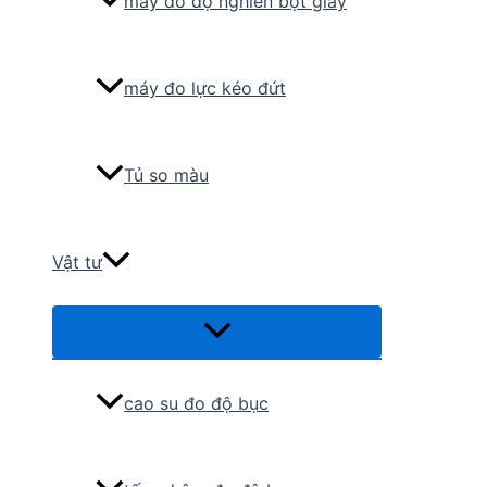
máy đo độ nghiền bột giấy
máy đo lực kéo đứt
Tủ so màu
Vật tư
Menu
Toggle
cao su đo độ bục