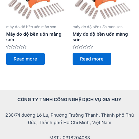
máy đo độ bền uốn màn sơn
máy đo độ bền uốn màn sơn
Máy đo độ bền uốn màng
Máy đo độ bền uốn màng
sơn
sơn
Rated
Rated
0
0
Read more
Read more
out
out
of
of
5
5
CÔNG TY TNHH CÔNG NGHỆ DỊCH VỤ GIA HUY
230/74 đường Lò Lu, Phường Trường Thạnh, Thành phố Thủ
Đức, Thành phố Hồ Chí Minh, Việt Nam
MST : 0318204083