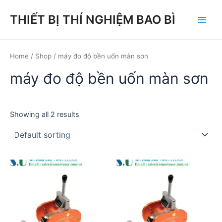
Skip
THIẾT BỊ THÍ NGHIỆM BAO BÌ
to
Main
content
Men
Home
/
Shop
/ máy đo độ bền uốn màn sơn
máy đo độ bền uốn màn sơn
Showing all 2 results