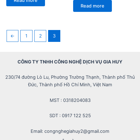
Read more
out
0
of
Read more
out
5
of
5
←
1
2
3
CÔNG TY TNHH CÔNG NGHỆ DỊCH VỤ GIA HUY
230/74 đường Lò Lu, Phường Trường Thạnh, Thành phố Thủ
Đức, Thành phố Hồ Chí Minh, Việt Nam
MST : 0318204083
SDT : 0917 122 525
Email: congnghegiahuy2@gmail.com