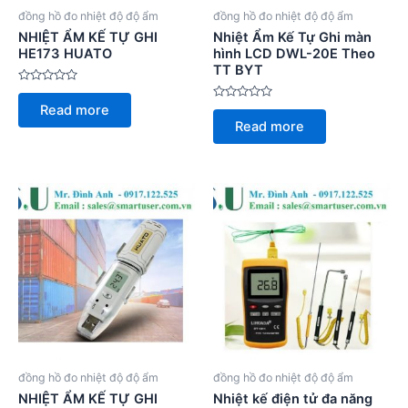
đồng hồ đo nhiệt độ độ ẩm
đồng hồ đo nhiệt độ độ ẩm
NHIỆT ẨM KẾ TỰ GHI
Nhiệt Ẩm Kế Tự Ghi màn
HE173 HUATO
hình LCD DWL-20E Theo
TT BYT
Rated
0
Rated
Read more
out
0
of
Read more
out
5
of
5
đồng hồ đo nhiệt độ độ ẩm
đồng hồ đo nhiệt độ độ ẩm
NHIỆT ẨM KẾ TỰ GHI
Nhiệt kế điện tử đa năng