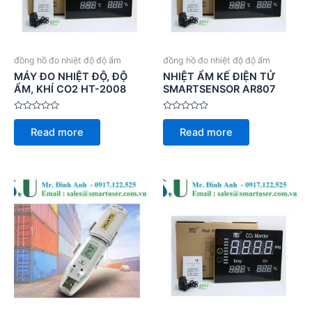
đồng hồ đo nhiệt độ độ ẩm
đồng hồ đo nhiệt độ độ ẩm
MÁY ĐO NHIỆT ĐỘ, ĐỘ
NHIỆT ẨM KẾ ĐIỆN TỬ
ẨM, KHÍ CO2 HT-2008
SMARTSENSOR AR807
Rated
Rated
0
0
Read more
Read more
out
out
of
of
5
5