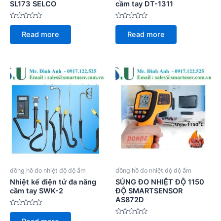
SL173 SELCO
cầm tay DT-1311
Rated
Rated
0
0
Read more
Read more
out
out
of
of
5
5
đồng hồ đo nhiệt độ độ ẩm
đồng hồ đo nhiệt độ độ ẩm
Nhiệt kế điện tử đa năng
SÚNG ĐO NHIỆT ĐỘ 1150
cầm tay SWK-2
ĐỘ SMARTSENSOR
AS872D
Rated
0
Rated