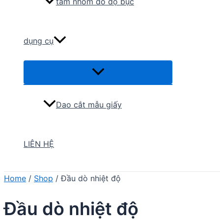
tấm nhôm đo độ bục
dụng cụ
Menu
Toggle
Dao cắt mẫu giấy
LIÊN HỆ
Home
/
Shop
/ Đầu dò nhiệt độ
Đầu dò nhiệt độ