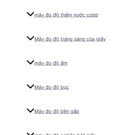
máy đo độ thấm nước cobb
Máy đo độ tráng sáng của giấy
máy đo độ ẩm
Máy đo độ bục
Máy đo độ bền gấp