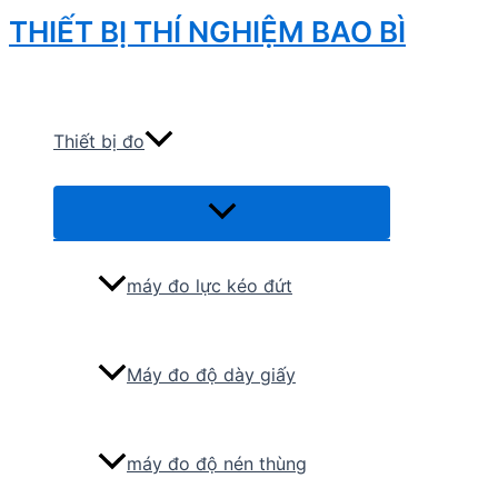
Skip
THIẾT BỊ THÍ NGHIỆM BAO BÌ
to
Search
content
Thiết bị đo
Menu
Toggle
máy đo lực kéo đứt
Máy đo độ dày giấy
máy đo độ nén thùng