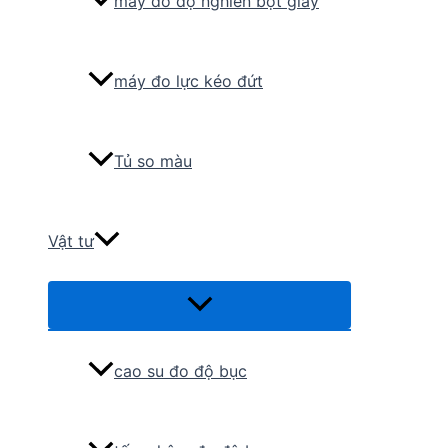
máy đo độ nghiền bột giấy
máy đo lực kéo đứt
Tủ so màu
Vật tư
Menu
Toggle
cao su đo độ bục