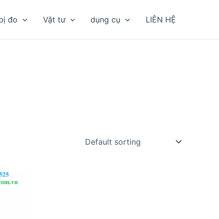
bị đo
Vật tư
dụng cụ
LIÊN HỆ