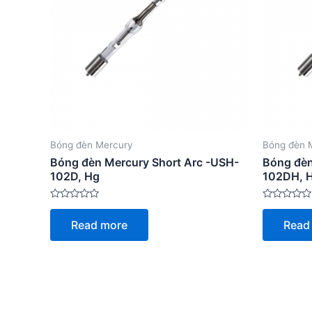
Bóng đèn Mercury
Bóng đèn 
Bóng đèn Mercury Short Arc -USH-
Bóng đèn
102D, Hg
102DH, 
Rated
Rated
0
0
Read more
Read
out
out
of
of
5
5