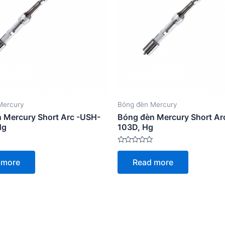
Mercury
Bóng đèn Mercury
 Mercury Short Arc -USH-
Bóng đèn Mercury Short Ar
Hg
103D, Hg
Rated
0
 more
Read more
out
of
5