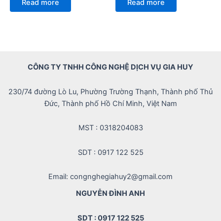
Read more
Read more
out
out
of
of
5
5
CÔNG TY TNHH CÔNG NGHỆ DỊCH VỤ GIA HUY
230/74 đường Lò Lu, Phường Trường Thạnh, Thành phố Thủ
Đức, Thành phố Hồ Chí Minh, Việt Nam
MST : 0318204083
SDT : 0917 122 525
Email: congnghegiahuy2@gmail.com
NGUYỄN ĐÌNH ANH
SDT : 0917 122 525