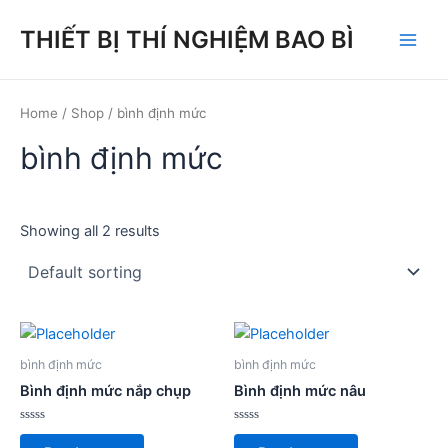
Skip
THIẾT BỊ THÍ NGHIỆM BAO BÌ
to
Main
content
Men
Home
/
Shop
/ bình định mức
bình định mức
Showing all 2 results
bình định mức
bình định mức
Bình định mức nắp chụp
Bình định mức nâu
Rated
Rated
0
0