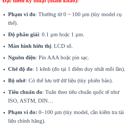
Đặc điểm kỹ thuật (tham khảo):
Phạm vi đo
: Thường từ 0 ~ 100 µm (tùy model cụ
thể).
Độ phân giải
: 0.1 µm hoặc 1 µm.
Màn hình hiển thị
: LCD số.
Nguồn điện
: Pin AAA hoặc pin sạc.
Chế độ đo
: 1 kênh (đo tại 1 điểm duy nhất mỗi lần).
Bộ nhớ
: Có thể lưu trữ dữ liệu (tùy phiên bản).
Tiêu chuẩn đo
: Tuân theo tiêu chuẩn quốc tế như
ISO, ASTM, DIN…
Phạm vi đo:
0–100 µm (tùy model, cần kiểm tra tài
liệu chính hãng).